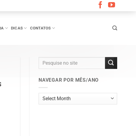
RA
DICAS
CONTATOS
NAVEGAR POR MÊS/ANO
s
Navegar
por
mês/ano