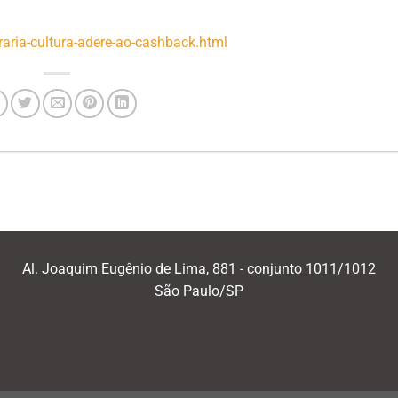
aria-cultura-adere-ao-cashback.html
Al. Joaquim Eugênio de Lima, 881 - conjunto 1011/1012
São Paulo/SP