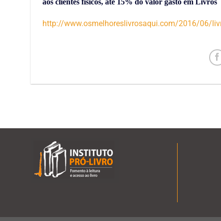
aos clientes físicos, até 15% do valor gasto em Livros
http://www.osmelhoreslivrosaqui.com/2016/06/livr