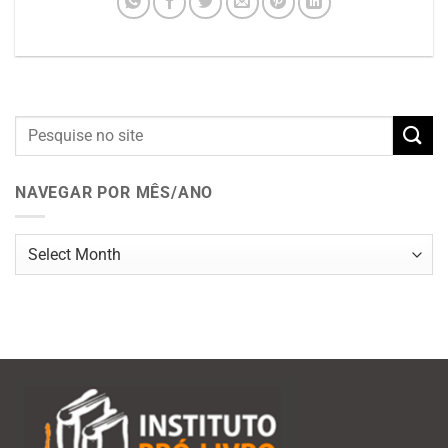
NAVEGAR POR MÊS/ANO
Navegar
por
mês/ano