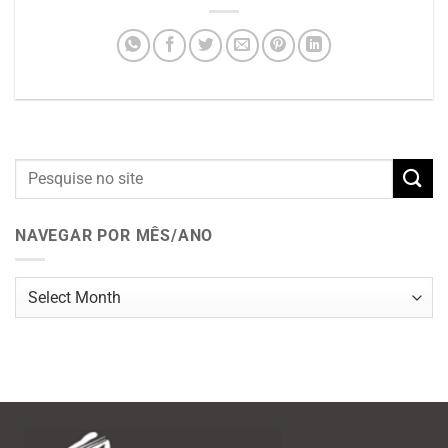
NAVEGAR POR MÊS/ANO
Navegar
por
mês/ano