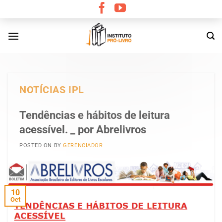
Skip
to
content
NOTÍCIAS IPL
Tendências e hábitos de leitura
acessível. _ por Abrelivros
POSTED ON
BY
GERENCIADOR
10
Oct