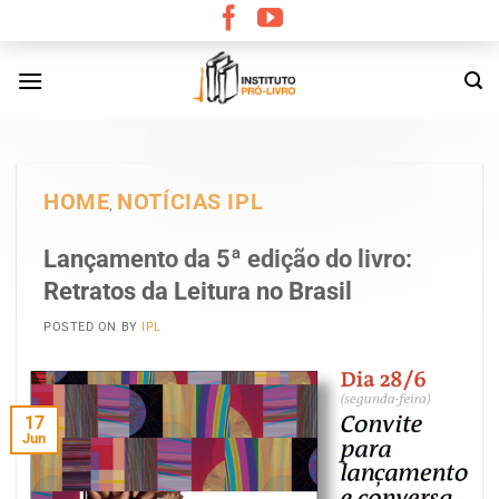
Skip
to
content
HOME
NOTÍCIAS IPL
,
Lançamento da 5ª edição do livro:
Retratos da Leitura no Brasil
POSTED ON
BY
IPL
17
Jun