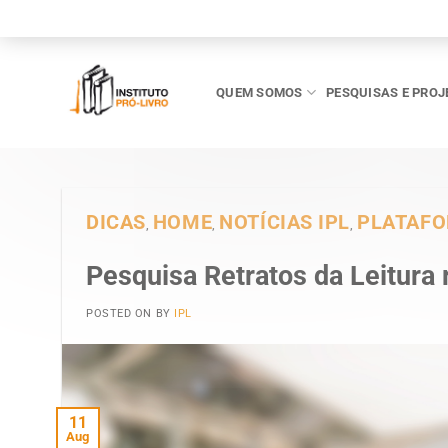
Skip
to
content
QUEM SOMOS
PESQUISAS E PROJ
DICAS
HOME
NOTÍCIAS IPL
PLATAF
,
,
,
Pesquisa Retratos da Leitura r
POSTED ON
BY
IPL
11
Aug