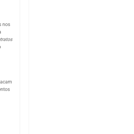
s nos
a
tratos
o
stacam
entos