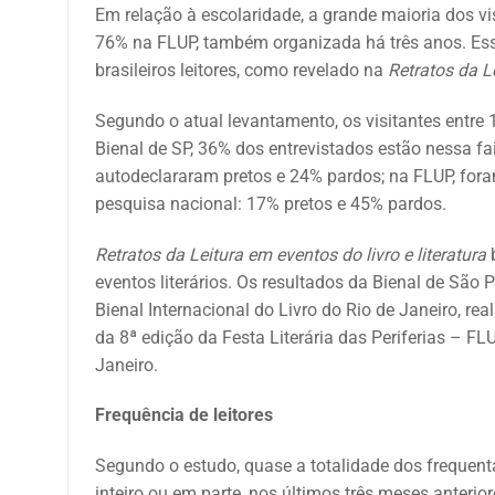
Em relação à escolaridade, a grande maioria dos vis
76% na FLUP, também organizada há três anos. Esse
brasileiros leitores, como revelado na
Retratos da L
Segundo o atual levantamento, os visitantes entre 
Bienal de SP, 36% dos entrevistados estão nessa fai
autodeclararam pretos e 24% pardos; na FLUP, fora
pesquisa nacional: 17% pretos e 45% pardos.
Retratos da Leitura em eventos do livro e literatura
b
eventos literários. Os resultados da Bienal de Sã
Bienal Internacional do Livro do Rio de Janeiro, r
da 8ª edição da Festa Literária das Periferias – FL
Janeiro.
Frequência de leitores
Segundo o estudo, quase a totalidade dos frequent
inteiro ou em parte, nos últimos três meses anterior