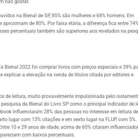
am não gostar.
, ouvidos na Bienal de SP, 85% são mulheres e 68% homens. Em
e aproximam de 80%. Por faixa etária, a diferença fica entre 74
Esses percentuais também são superiores aos revelados na pes
r à Bienal 2022 foi comprar livros com preços especiais e 39% p
 explicar a elevação na venda de títulos citada por editores e
s de leitura, muito provavelmente impulsionada pelo isolamen
pesquisa da Bienal do Livro SP como o principal indicador de le
ebook influenciaram 28% das pessoas no interesse em leitura d
arto lugar com 13% citações e em sexto lugar na FLUP, com 5%.
Entre 10 e 29 anos de idade, acima de 60% citaram influenciado
, apareciam com baixos percentuais.