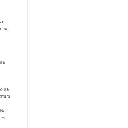
% e
quisa
ara
to na
itura.
e
 Na
res