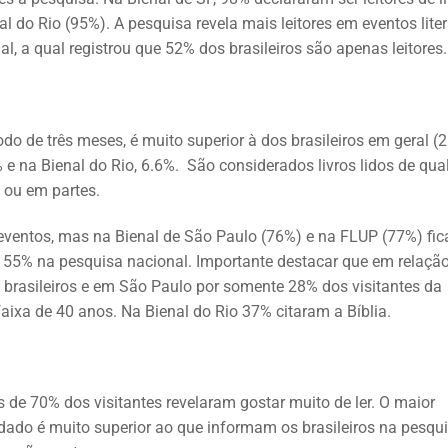
do Rio (95%). A pesquisa revela mais leitores em eventos liter
l, a qual registrou que 52% dos brasileiros são apenas leitores.
íodo de três meses, é muito superior à dos brasileiros em geral (2
e na Bienal do Rio, 6.6%. São considerados livros lidos de qua
s ou em partes.
s eventos, mas na Bienal de São Paulo (76%) e na FLUP (77%) fi
 55% na pesquisa nacional. Importante destacar que em relaçã
os brasileiros e em São Paulo por somente 28% dos visitantes da
faixa de 40 anos. Na Bienal do Rio 37% citaram a Bíblia.
s de 70% dos visitantes revelaram gostar muito de ler. O maior
 dado é muito superior ao que informam os brasileiros na pesqu