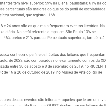
itantes tem nível superior: 59% na Bienal paulistana; 61% na do
s percentuais são maiores do que os do perfil de escolaridade
eitura
nacional, que registrou 16%.
18 e 24 anos são os que mais frequentam eventos literários. Na
xa etária. No perfil referente a raça, em São Paulo 13% se
m 46% pretos e 21% pardos. Percentuais superiores, também, à
usca conhecer o perfil e os hábitos dos leitores que frequenta
o Paulo, de 2022, são comparados no levantamento com os da XI
ealizada entre 30 de agosto e 8 de setembro de 2019, no RIOCENT
UP, de 16 a 20 de outubro de 2019, no Museu de Arte do Rio de
adores desses eventos são leitores –
aqueles que leram um livro
es à pesquisa. Na Bienal de SP, 98% declararam ser leitores de li