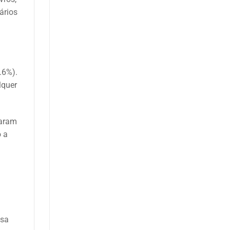
ários
.6%).
lquer
caram
o a
isa