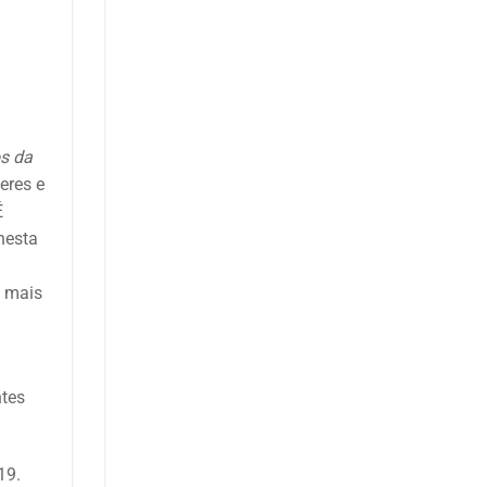
os da
eres e
É
 nesta
m mais
ntes
19.