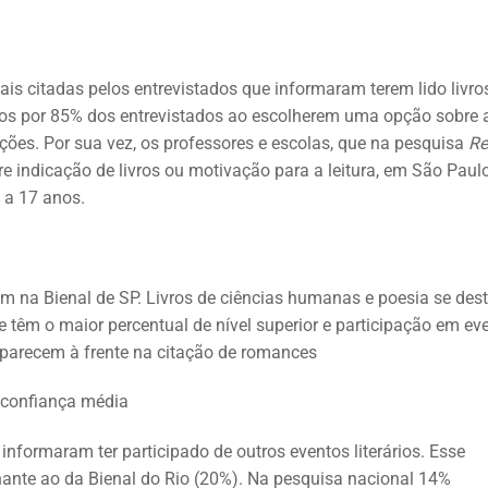
is citadas pelos entrevistados que informaram terem lido livro
os por 85% dos entrevistados ao escolherem uma opção sobre 
es. Por sua vez, os professores e escolas, que na pesquisa
Re
e indicação de livros ou motivação para a leitura, em São Paul
 a 17 anos.
am na Bienal de SP. Livros de ciências humanas e poesia se de
e têm o maior percentual de nível superior e participação em ev
 aparecem à frente na citação de romances
nformaram ter participado de outros eventos literários. Esse
hante ao da Bienal do Rio (20%). Na pesquisa nacional 14%