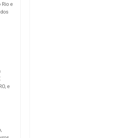
 Rio e
 dos
m
X
RO, e
,
vros,