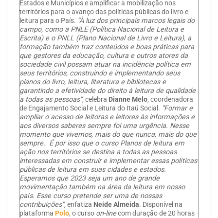
Estados e Municípios e amplificar a mobilização nos
territórios para o avanço das políticas públicas do livro e
leitura para o País.
“À luz dos principais marcos legais do
campo, como a PNLE (Política Nacional de Leitura e
Escrita) e o PNLL (Plano Nacional de Livro e Leitura), a
formação também traz conteúdos e boas práticas para
que gestores da educação, cultura e outros atores da
sociedade civil possam atuar na incidência política em
seus territórios, construindo e implementando seus
planos do livro, leitura, literatura e bibliotecas e
garantindo a efetividade do direito à leitura de qualidade
a todas as pessoas”
, celebra
Dianne Melo
, coordenadora
de Engajamento Social e Leitura do Itaú Social.
“Formar e
ampliar o acesso de leitoras e leitores às informações e
aos diversos saberes sempre foi uma urgência. Nesse
momento que vivemos, mais do que nunca, mais do que
sempre. É por isso que o curso Planos de leitura em
ação nos territórios se destina a todas as pessoas
interessadas em construir e implementar essas políticas
públicas de leitura em suas cidades e estados.
Esperamos que 2023 seja um ano de grande
movimentação também na área da leitura em nosso
país. Esse curso pretende ser uma de nossas
contribuições”,
enfatiza
Neide Almeida
. Disponível na
plataforma
Polo
, o curso
on-line
com duração de 20 horas