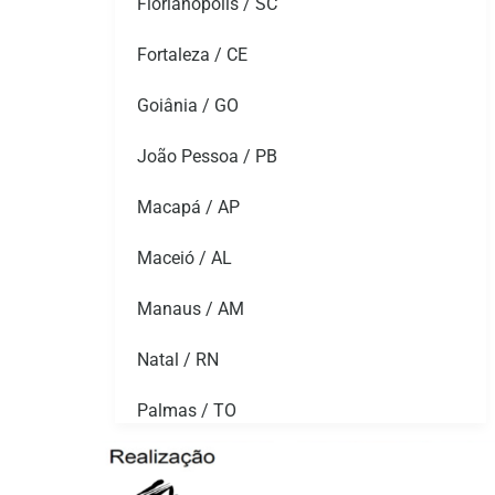
Florianópolis / SC
Fortaleza / CE
Goiânia / GO
João Pessoa / PB
Macapá / AP
Maceió / AL
Manaus / AM
Natal / RN
Palmas / TO
Porto Alegre / RS