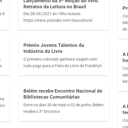
m
Lançamento da 5ª edição do livro:
Retratos da Leitura no Brasil
Pr
a 8
Dia 28/06/2021 às 19hs Acesse:
Co
https://www.youtube.com/itaucultural
bib
do
i
Prêmio Jovens Talentos da
Indústria do Livro
A 
o
O primeiro colocado ganhará viagem com
ho
ha
tudo pago para a Feira do Livro de Frankfurt.
Co
ap
le
Belém recebe Encontro Nacional de
Bibliotecas Comunitárias
ana
Entre os dias 30 de maio e 02 de junho, Belém
oto
A 
recebe o 3° Encontro
te
Con
con