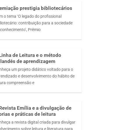
emiação prestigia bibliotecários
m o tema ‘O legado do profissional
liotecário: contribuição para a sociedade
 conhecimento’, Prêmio
Linha de Leitura e o método
landês de aprendizagem
nheça um projeto didático voltado para o
rendizado e desenvolvimento do hábito de
itura compreensão e
Revista Emília e a divulgação de
orias e práticas de leitura
heça a revista digital criada para divulgar
hecimento sobre leitura e literatura para