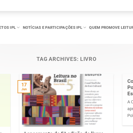
ETOS IPL
NOTÍCIAS E PARTICIPAÇÕES IPL
QUEM PROMOVE LEITU
TAG ARCHIVES:
LIVRO
Co
17
Po
Jun
Es
A 
ap
Pol