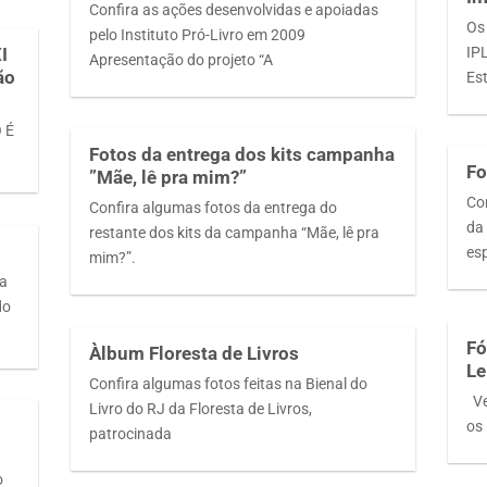
Confira as ações desenvolvidas e apoiadas
Os
pelo Instituto Pró-Livro em 2009
IP
I
Apresentação do projeto “A
ão
Es
O É
Fotos da entrega dos kits campanha
Fo
”Mãe, lê pra mim?”
Co
Confira algumas fotos da entrega do
da 
restante dos kits da campanha “Mãe, lê pra
es
mim?”.
da
do
Fó
Àlbum Floresta de Livros
Le
Confira algumas fotos feitas na Bienal do
Ve
Livro do RJ da Floresta de Livros,
os
patrocinada
o