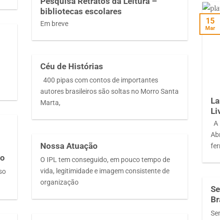
Pesquisa Retratos da Leitura –
bibliotecas escolares
15
Em breve
Mar
Céu de Histórias
400 pipas com contos de importantes
autores brasileiros são soltas no Morro Santa
La
Marta,
Li
A 
Abr
Nossa Atuação
fe
lo
O IPL tem conseguido, em pouco tempo de
vida, legitimidade e imagem consistente de
uso
organização
Se
Br
Se