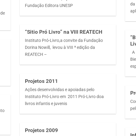
da
Fundação Editora UNESP
ap
 de
“Sitio Pró Livro” na VIII REATECH
“B
Instituto Pró-Livro,a convite da Fundação
Li
Dorina Nowill, levou à VIII ª edição da
A B
REATECH –
Bi
es
Projetos 2011
Ações desenvolvidas e apoiadas pelo
Pr
Instituto Pró-Livro em 2011 Pró-Livro doa
Co
livros infantis e juvenis
pel
uto
Projetos 2009
In