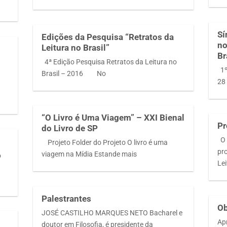
Sí
Edições da Pesquisa “Retratos da
no
Leitura no Brasil”
Br
4ª Edição Pesquisa Retratos da Leitura no
1º
Brasil – 2016 No
28
“O Livro é Uma Viagem” – XXI Bienal
Pr
do Livro de SP
O 
Projeto Folder do Projeto O livro é uma
pr
viagem na Mídia Estande mais
o
Le
Palestrantes
Ob
JOSÉ CASTILHO MARQUES NETO Bacharel e
Ap
doutor em Filosofia, é presidente da