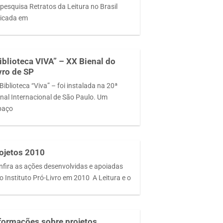
 pesquisa Retratos da Leitura no Brasil
licada em
iblioteca VIVA” – XX Bienal do
vro de SP
iblioteca “Viva” – foi instalada na 20ª
enal Internacional de São Paulo. Um
paço
ojetos 2010
nfira as ações desenvolvidas e apoiadas
o Instituto Pró-Livro em 2010 A Leitura e o
formações sobre projetos