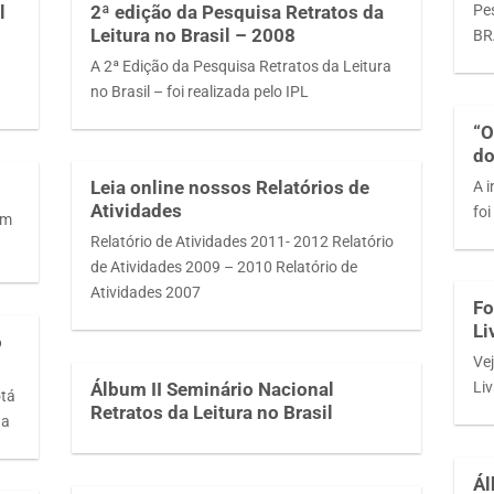
Pe
l
2ª edição da Pesquisa Retratos da
Leitura no Brasil – 2008
BR
A 2ª Edição da Pesquisa Retratos da Leitura
no Brasil – foi realizada pelo IPL
“O
do
Leia online nossos Relatórios de
A i
Atividades
foi
em
Relatório de Atividades 2011- 2012 Relatório
de Atividades 2009 – 2010 Relatório de
Atividades 2007
Fo
Li
o
Vej
Li
Álbum II Seminário Nacional
otá
Retratos da Leitura no Brasil
da
Ál