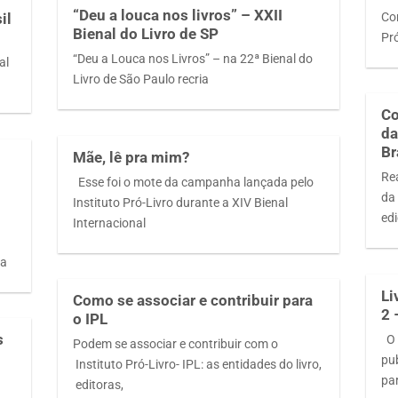
“Deu a louca nos livros” – XXII
Con
il
Bienal do Livro de SP
Pró
“Deu a Louca nos Livros” – na 22ª Bienal do
al
Livro de São Paulo recria
o
Co
da
Br
Mãe, lê pra mim?
Re
Esse foi o mote da campanha lançada pelo
da
Instituto Pró-Livro durante a XIV Bienal
ed
Internacional
da
Li
Como se associar e contribuir para
2 
o IPL
s
O l
Podem se associar e contribuir com o
pub
Instituto Pró-Livro- IPL: as entidades do livro,
pa
editoras,