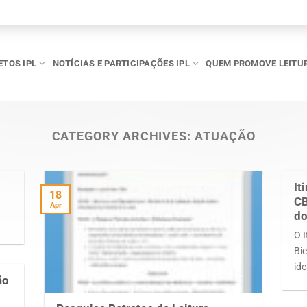
ETOS IPL
NOTÍCIAS E PARTICIPAÇÕES IPL
QUEM PROMOVE LEITU
CATEGORY ARCHIVES:
ATUAÇÃO
It
18
CB
Apr
do
O I
Bie
id
ão