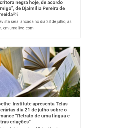
critora negra hoje, de acordo
migo”, de Djaimilia Pereira de
lmeida￼
evista será lançada no dia 28 de julho, às
h, em uma live com
ethe-Institute apresenta Telas
terárias dia 21 de julho sobre o
mance “Retrato de uma língua e
tras criações”