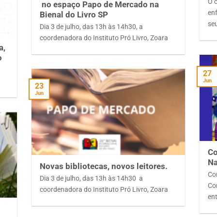
O c
no espaço Papo de Mercado na
en
Bienal do Livro SP
se
Dia 3 de julho, das 13h às 14h30, a
coordenadora do Instituto Pró Livro, Zoara
a,
o
27
Jun
23
Jun
Co
Na
Novas bibliotecas, novos leitores.
Co
Dia 3 de julho, das 13h às 14h30 a
Co
coordenadora do Instituto Pró Livro, Zoara
en