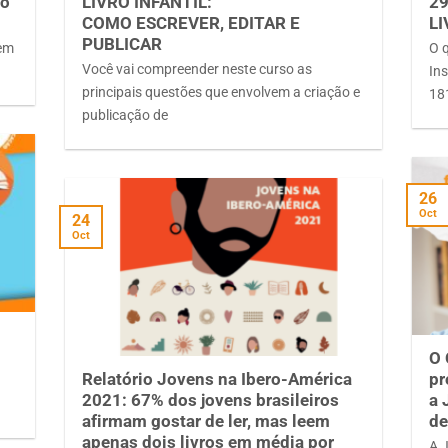
no
LIVRO INFANTIL:
29
COMO ESCREVER, EDITAR E
L
PUBLICAR
 em
O 
Você vai compreender neste curso as
Ins
principais questões que envolvem a criação e
18
publicação de
26
Oct
24
Oct
O 
Relatório Jovens na Ibero-América
pr
2021: 67% dos jovens brasileiros
a 
afirmam gostar de ler, mas leem
de
apenas dois livros em média por
A 