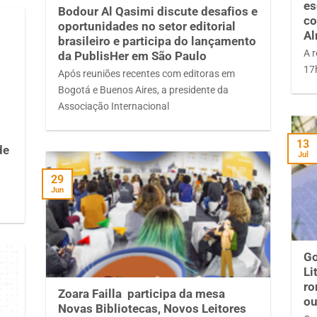
es
Bodour Al Qasimi discute desafios e
co
oportunidades no setor editorial
A
brasileiro e participa do lançamento
A r
da PublisHer em São Paulo
17
Após reuniões recentes com editoras em
Bogotá e Buenos Aires, a presidente da
Associação Internacional
13
de
Jul
29
Jun
Go
Li
ro
Zoara Failla participa da mesa
ou
Novas Bibliotecas, Novos Leitores