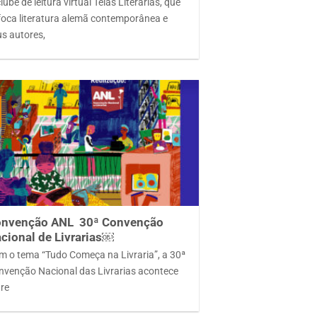
lube de leitura virtual Telas Literárias, que
foca literatura alemã contemporânea e
us autores,
nvenção ANL 30ª Convenção
cional de Livrarias￼
m o tema “Tudo Começa na Livraria”, a 30ª
nvenção Nacional das Livrarias acontece
tre