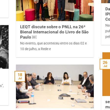
Da
IP
Co
Na 
LEQT discute sobre o PNLL na 26ª
pub
Bienal Internacional do Livro de São
pe
Paulo ￼
No evento, que aconteceu entre os dias 02 e
10 de julho, a Rede e
26
Jul
18
Jul
s”,
se
ma