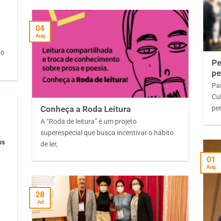
04
Aug
 o
Pe
pe
Par
Cu
per
Conheça a Roda Leitura
A “Roda de leitura” é um projeto
superespecial que busca incentivar o hábito
de ler,
01
Aug
28
Jul