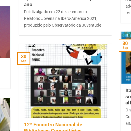
ano
ado
Foi divulgado em 22 de setembro o
to
Relatório Jovens na Ibero-América 2021,
produzido pelo Observatório da Juventude
30
Sep
30
Sep
It
so
12º Encontro Nacional de Bibliotecas
al
Comunitárias
O 
">
Con
al
12º Encontro Nacional de
Bibliotecas Comunitárias