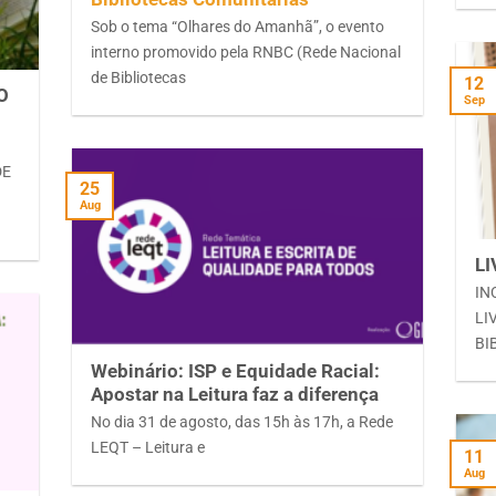
Sob o tema “Olhares do Amanhã”, o evento
interno promovido pela RNBC (Rede Nacional
de Bibliotecas
12
O
Sep
DE
25
Aug
L
IN
LI
BI
Webinário: ISP e Equidade Racial:
Apostar na Leitura faz a diferença
No dia 31 de agosto, das 15h às 17h, a Rede
LEQT – Leitura e
11
Aug